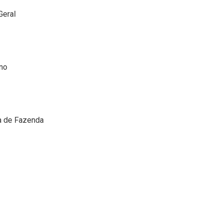
Geral
rno
ia de Fazenda