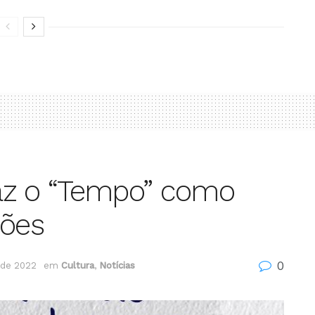
az o “Tempo” como
ções
0
 de 2022
em
Cultura
,
Notícias