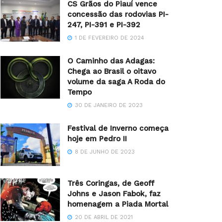
CS Grãos do Piauí vence
concessão das rodovias PI-
247, PI-391 e PI-392
1 DE FEVEREIRO DE 2024
O Caminho das Adagas:
Chega ao Brasil o oitavo
volume da saga A Roda do
Tempo
30 DE JANEIRO DE 2023
Festival de Inverno começa
hoje em Pedro II
8 DE JUNHO DE 2023
Três Coringas, de Geoff
Johns e Jason Fabok, faz
homenagem a Piada Mortal
20 DE ABRIL DE 2021