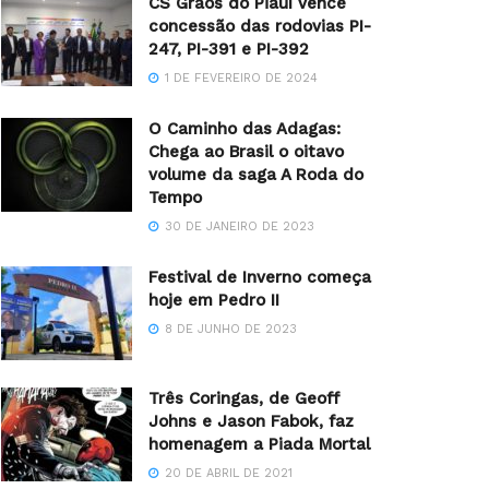
CS Grãos do Piauí vence
concessão das rodovias PI-
247, PI-391 e PI-392
1 DE FEVEREIRO DE 2024
O Caminho das Adagas:
Chega ao Brasil o oitavo
volume da saga A Roda do
Tempo
30 DE JANEIRO DE 2023
Festival de Inverno começa
hoje em Pedro II
8 DE JUNHO DE 2023
Três Coringas, de Geoff
Johns e Jason Fabok, faz
homenagem a Piada Mortal
20 DE ABRIL DE 2021