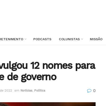
RETENIMENTO
PODCASTS
COLUNISTAS
MISSÃO
ivulgou 12 nomes para
e de governo
0
de 2022
em
Notícias
,
Política