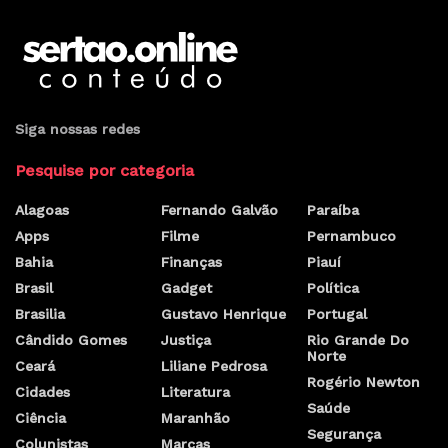
Siga nossas redes
Pesquise por categoria
Alagoas
Fernando Galvão
Paraíba
Apps
Filme
Pernambuco
Bahia
Finanças
Piauí
Brasil
Gadget
Política
Brasilia
Gustavo Henrique
Portugal
Cândido Gomes
Justiça
Rio Grande Do
Norte
Ceará
Liliane Pedrosa
Rogério Newton
Cidades
Literatura
Saúde
Ciência
Maranhão
Segurança
Colunistas
Marcas