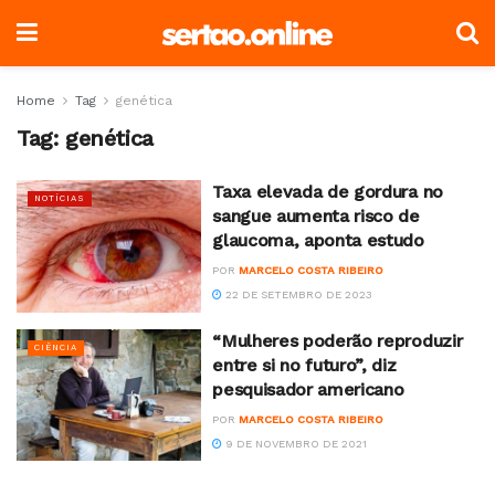
Home
Tag
genética
Tag:
genética
Taxa elevada de gordura no
NOTÍCIAS
sangue aumenta risco de
glaucoma, aponta estudo
POR
MARCELO COSTA RIBEIRO
22 DE SETEMBRO DE 2023
“Mulheres poderão reproduzir
CIÊNCIA
entre si no futuro”, diz
pesquisador americano
POR
MARCELO COSTA RIBEIRO
9 DE NOVEMBRO DE 2021