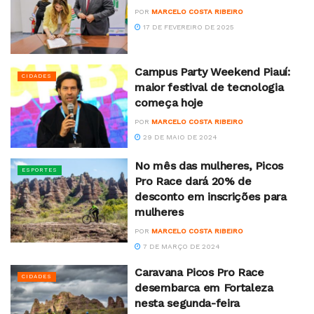
POR
MARCELO COSTA RIBEIRO
17 DE FEVEREIRO DE 2025
Campus Party Weekend Piauí:
CIDADES
maior festival de tecnologia
começa hoje
POR
MARCELO COSTA RIBEIRO
29 DE MAIO DE 2024
No mês das mulheres, Picos
ESPORTES
Pro Race dará 20% de
desconto em inscrições para
mulheres
POR
MARCELO COSTA RIBEIRO
7 DE MARÇO DE 2024
Caravana Picos Pro Race
CIDADES
desembarca em Fortaleza
nesta segunda-feira