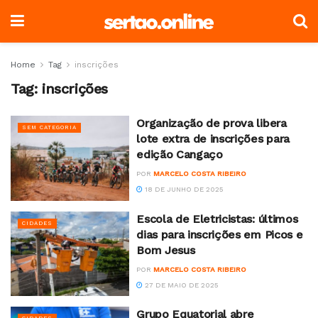
Home
Tag
inscrições
Tag:
inscrições
Organização de prova libera
SEM CATEGORIA
lote extra de inscrições para
edição Cangaço
POR
MARCELO COSTA RIBEIRO
18 DE JUNHO DE 2025
Escola de Eletricistas: últimos
CIDADES
dias para inscrições em Picos e
Bom Jesus
POR
MARCELO COSTA RIBEIRO
27 DE MAIO DE 2025
Grupo Equatorial abre