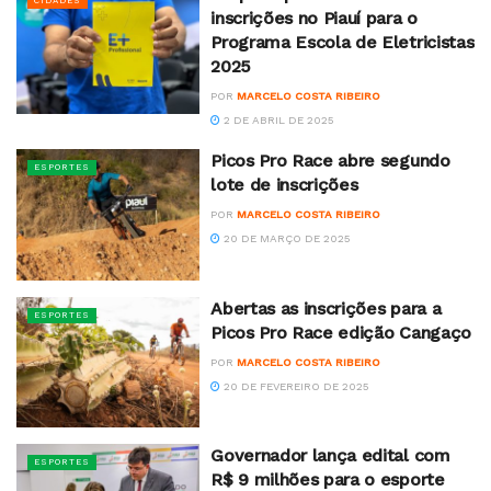
CIDADES
inscrições no Piauí para o
Programa Escola de Eletricistas
2025
POR
MARCELO COSTA RIBEIRO
2 DE ABRIL DE 2025
Picos Pro Race abre segundo
ESPORTES
lote de inscrições
POR
MARCELO COSTA RIBEIRO
20 DE MARÇO DE 2025
Abertas as inscrições para a
ESPORTES
Picos Pro Race edição Cangaço
POR
MARCELO COSTA RIBEIRO
20 DE FEVEREIRO DE 2025
Governador lança edital com
ESPORTES
R$ 9 milhões para o esporte