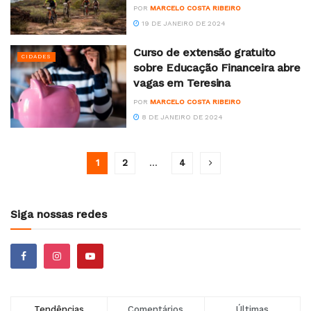
POR
MARCELO COSTA RIBEIRO
19 DE JANEIRO DE 2024
Curso de extensão gratuito
CIDADES
sobre Educação Financeira abre
vagas em Teresina
POR
MARCELO COSTA RIBEIRO
8 DE JANEIRO DE 2024
1
2
...
4
Siga nossas redes
Tendências
Comentários
Últimas