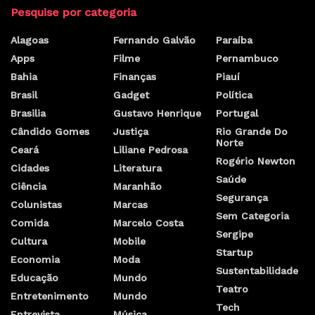
Pesquise por categoria
Alagoas
Fernando Galvão
Paraíba
Apps
Filme
Pernambuco
Bahia
Finanças
Piauí
Brasil
Gadget
Política
Brasilia
Gustavo Henrique
Portugal
Cândido Gomes
Justiça
Rio Grande Do
Norte
Ceará
Liliane Pedrosa
Rogério Newton
Cidades
Literatura
Saúde
Ciência
Maranhão
Segurança
Colunistas
Marcas
Sem Categoria
Comida
Marcelo Costa
Sergipe
Cultura
Mobile
Startup
Economia
Moda
Sustentabilidade
Educação
Mundo
Teatro
Entretenimento
Mundo
Tech
Entrevista
Música