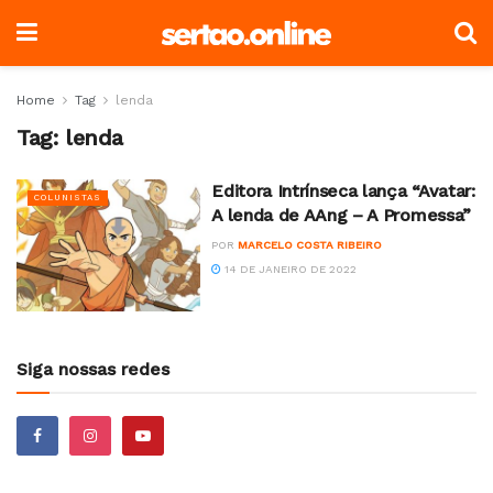
Home
Tag
lenda
Tag:
lenda
Editora Intrínseca lança “Avatar:
COLUNISTAS
A lenda de AAng – A Promessa”
POR
MARCELO COSTA RIBEIRO
14 DE JANEIRO DE 2022
Siga nossas redes