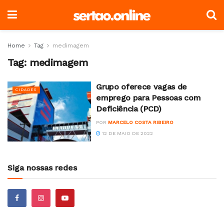
Home
Tag
medimagem
Tag:
medimagem
Grupo oferece vagas de
CIDADES
emprego para Pessoas com
Deficiência (PCD)
POR
MARCELO COSTA RIBEIRO
12 DE MAIO DE 2022
Siga nossas redes