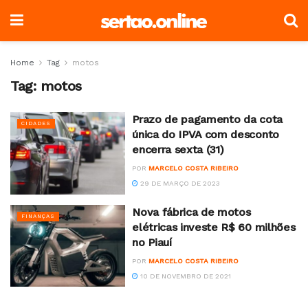
Home
Tag
motos
Tag:
motos
Prazo de pagamento da cota
CIDADES
única do IPVA com desconto
encerra sexta (31)
POR
MARCELO COSTA RIBEIRO
29 DE MARÇO DE 2023
Nova fábrica de motos
FINANÇAS
elétricas investe R$ 60 milhões
no Piauí
POR
MARCELO COSTA RIBEIRO
10 DE NOVEMBRO DE 2021