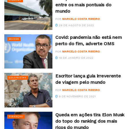
CIDADES
entre os mais pontuais do
mundo
POR
MARCELO COSTA RIBEIRO
29 DE AGOSTO DE 2022
Covid: pandemia não está nem
MUNDO
perto do fim, adverte OMS
POR
MARCELO COSTA RIBEIRO
19 DE JANEIRO DE 2022
Escritor lança guia irreverente
COLUNISTAS
de viagem pelo mundo
POR
MARCELO COSTA RIBEIRO
9 DE NOVEMBRO DE 2021
Queda em ações tira Elon Musk
FINANÇAS
do topo do ranking dos mais
ricos do mundo