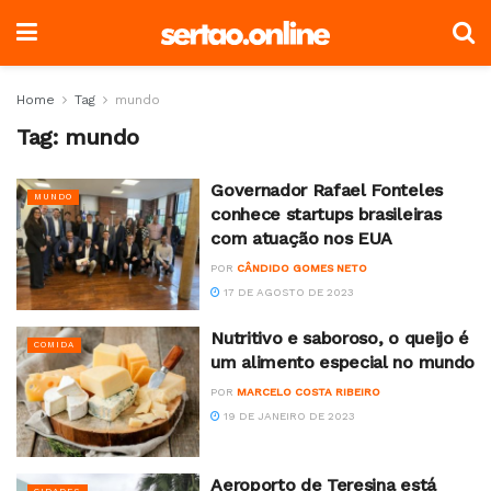
Home
Tag
mundo
Tag:
mundo
Governador Rafael Fonteles
MUNDO
conhece startups brasileiras
com atuação nos EUA
POR
CÂNDIDO GOMES NETO
17 DE AGOSTO DE 2023
Nutritivo e saboroso, o queijo é
COMIDA
um alimento especial no mundo
POR
MARCELO COSTA RIBEIRO
19 DE JANEIRO DE 2023
Aeroporto de Teresina está