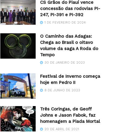
CS Grãos do Piauí vence
concessão das rodovias PI-
247, PI-391 e PI-392
1 DE FEVEREIRO DE 2024
O Caminho das Adagas:
Chega ao Brasil o oitavo
volume da saga A Roda do
Tempo
30 DE JANEIRO DE 2023
Festival de Inverno começa
hoje em Pedro II
8 DE JUNHO DE 2023
Três Coringas, de Geoff
Johns e Jason Fabok, faz
homenagem a Piada Mortal
20 DE ABRIL DE 2021