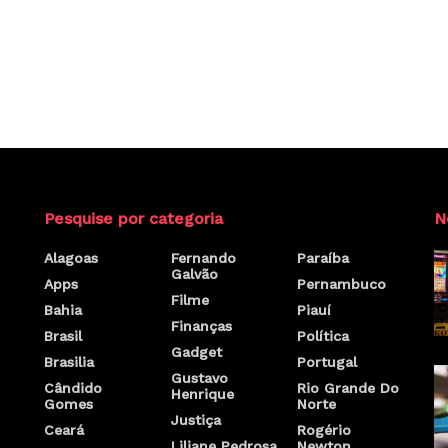
Pesquise por categoria
N
Alagoas
Fernando
Paraíba
Galvão
Apps
Pernambuco
Filme
Bahia
Piauí
Finanças
Brasil
Política
Gadget
Brasilia
Portugal
Gustavo
Cândido
Rio Grande Do
Henrique
Gomes
Norte
Justiça
Ceará
Rogério
Liliane Pedrosa
Newton