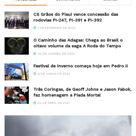
CS Grãos do Piauí vence concessão das
rodovias PI-247, PI-391 e PI-392
1 DE FEVEREIRO DE 2024
O Caminho das Adagas: Chega ao Brasil o
oitavo volume da saga A Roda do Tempo
30 DE JANEIRO DE 2023
Festival de Inverno começa hoje em Pedro II
8 DE JUNHO DE 2023
Três Coringas, de Geoff Johns e Jason Fabok,
faz homenagem a Piada Mortal
20 DE ABRIL DE 2021