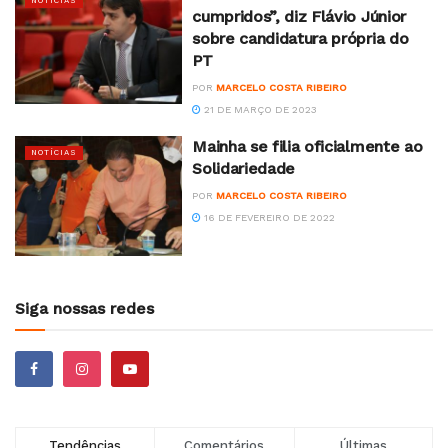
NOTÍCIAS
cumpridos”, diz Flávio Júnior
sobre candidatura própria do
PT
POR
MARCELO COSTA RIBEIRO
21 DE MARÇO DE 2023
Mainha se filia oficialmente ao
NOTÍCIAS
Solidariedade
POR
MARCELO COSTA RIBEIRO
16 DE FEVEREIRO DE 2022
Siga nossas redes
Tendências
Comentários
Últimas