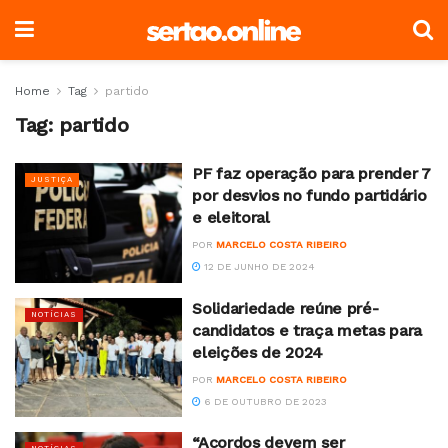
Home
Tag
partido
Tag:
partido
PF faz operação para prender 7
JUSTIÇA
por desvios no fundo partidário
e eleitoral
POR
MARCELO COSTA RIBEIRO
12 DE JUNHO DE 2024
Solidariedade reúne pré-
NOTÍCIAS
candidatos e traça metas para
eleições de 2024
POR
MARCELO COSTA RIBEIRO
6 DE OUTUBRO DE 2023
“Acordos devem ser