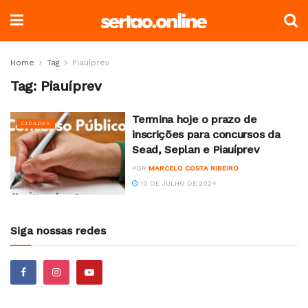
Home
Tag
Piauíprev
Tag:
Piauíprev
Termina hoje o prazo de
CIDADES
inscrições para concursos da
Sead, Seplan e Piauíprev
POR
MARCELO COSTA RIBEIRO
10 DE JULHO DE 2024
Siga nossas redes