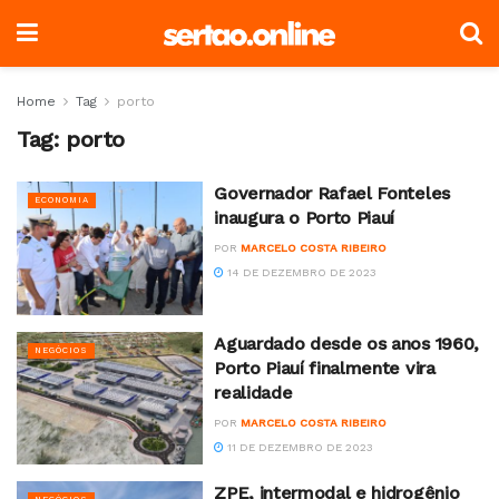
Home
Tag
porto
Tag:
porto
Governador Rafael Fonteles
ECONOMIA
inaugura o Porto Piauí
POR
MARCELO COSTA RIBEIRO
14 DE DEZEMBRO DE 2023
Aguardado desde os anos 1960,
NEGÓCIOS
Porto Piauí finalmente vira
realidade
POR
MARCELO COSTA RIBEIRO
11 DE DEZEMBRO DE 2023
ZPE, intermodal e hidrogênio