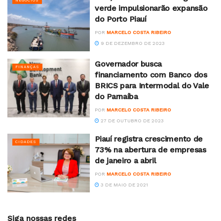
NEGÓCIOS
verde impulsionarão expansão
do Porto Piauí
POR
MARCELO COSTA RIBEIRO
9 DE DEZEMBRO DE 2023
Governador busca
FINANÇAS
financiamento com Banco dos
BRICS para Intermodal do Vale
do Parnaíba
POR
MARCELO COSTA RIBEIRO
27 DE OUTUBRO DE 2023
Piauí registra crescimento de
CIDADES
73% na abertura de empresas
de janeiro a abril
POR
MARCELO COSTA RIBEIRO
3 DE MAIO DE 2021
Siga nossas redes