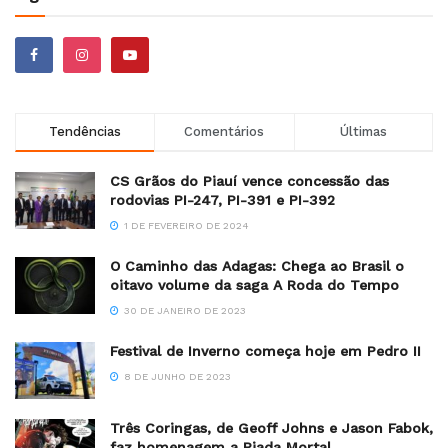
Tendências
Comentários
Últimas
CS Grãos do Piauí vence concessão das
rodovias PI-247, PI-391 e PI-392
1 DE FEVEREIRO DE 2024
O Caminho das Adagas: Chega ao Brasil o
oitavo volume da saga A Roda do Tempo
30 DE JANEIRO DE 2023
Festival de Inverno começa hoje em Pedro II
8 DE JUNHO DE 2023
Três Coringas, de Geoff Johns e Jason Fabok,
faz homenagem a Piada Mortal