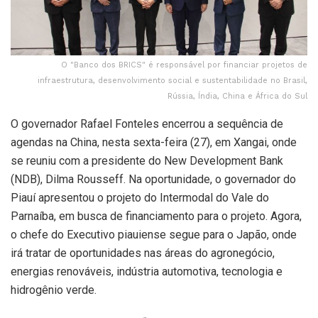
O "Banco dos BRICS" é responsável por financiar projetos de
infraestrutura, desenvolvimento social e sustentabilidade no Brasil,
Rússia, Índia, China e África do Sul
O governador Rafael Fonteles encerrou a sequência de
agendas na China, nesta sexta-feira (27), em Xangai, onde
se reuniu com a presidente do New Development Bank
(NDB), Dilma Rousseff. Na oportunidade, o governador do
Piauí apresentou o projeto do Intermodal do Vale do
Parnaíba, em busca de financiamento para o projeto. Agora,
o chefe do Executivo piauiense segue para o Japão, onde
irá tratar de oportunidades nas áreas do agronegócio,
energias renováveis, indústria automotiva, tecnologia e
hidrogênio verde.