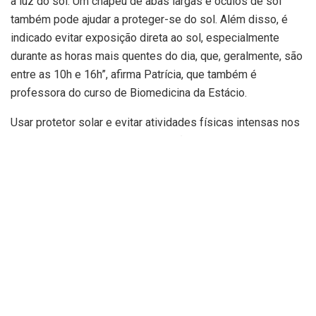
a luz do sol. Um chapéu de abas largas e óculos de sol
também pode ajudar a proteger-se do sol. Além disso, é
indicado evitar exposição direta ao sol, especialmente
durante as horas mais quentes do dia, que, geralmente, são
entre as 10h e 16h”, afirma Patrícia, que também é
professora do curso de Biomedicina da Estácio.
Usar protetor solar e evitar atividades físicas intensas nos
dias quentes, especialmente se não estiver acostumado ao
calor são outras dicas da profissional.
A biomédica explica, ainda, que as temperaturas externas
muito altas representam um risco significativo para o corpo
humano. Isso ocorre porque o corpo humano regula a
temperatura interna dentro de uma faixa muito estreita, em
torno de 35,8°C a 37°C e, quando a temperatura ambiente é
demais, o organismo pode ter dificuldades em se resfriar,
levando a uma série de riscos à saúde.