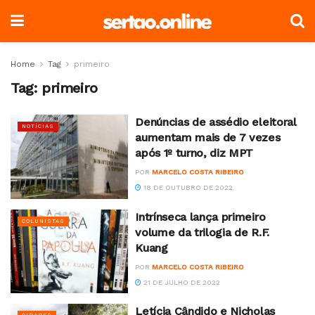
Home
Tag
primeiro
Tag:
primeiro
Denúncias de assédio eleitoral
NOTÍCIAS
aumentam mais de 7 vezes
após 1º turno, diz MPT
POR
MARCELO COSTA RIBEIRO
18 DE OUTUBRO DE 2022
Intrínseca lança primeiro
COLUNISTAS
volume da trilogia de R.F.
Kuang
POR
MARCELO COSTA RIBEIRO
21 DE JULHO DE 2022
Letícia Cândido e Nicholas