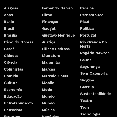
Alagoas
Fernando Galvão
Paraíba
Apps
Filme
Pernambuco
Bahia
Finanças
Piauí
Brasil
Gadget
Política
Brasilia
Gustavo Henrique
Portugal
Cândido Gomes
Justiça
Rio Grande Do
Norte
Ceará
Liliane Pedrosa
Rogério Newton
Cidades
Literatura
Saúde
Ciência
Maranhão
Segurança
Colunistas
Marcas
Sem Categoria
Comida
Marcelo Costa
Sergipe
Cultura
Mobile
Startup
Economia
Moda
Sustentabilidade
Educação
Mundo
Teatro
Entretenimento
Mundo
Tech
Entrevista
Música
Tecnologia
Esportes
Negócios