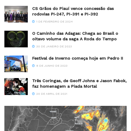
CS Grãos do Piauí vence concessão das
rodovias PI-247, PI-391 e PI-392
1 DE FEVEREIRO DE 2024
O Caminho das Adagas: Chega ao Brasil o
oitavo volume da saga A Roda do Tempo
30 DE JANEIRO DE 2023
Festival de Inverno começa hoje em Pedro II
8 DE JUNHO DE 2023
Três Coringas, de Geoff Johns e Jason Fabok,
faz homenagem a Piada Mortal
20 DE ABRIL DE 2021