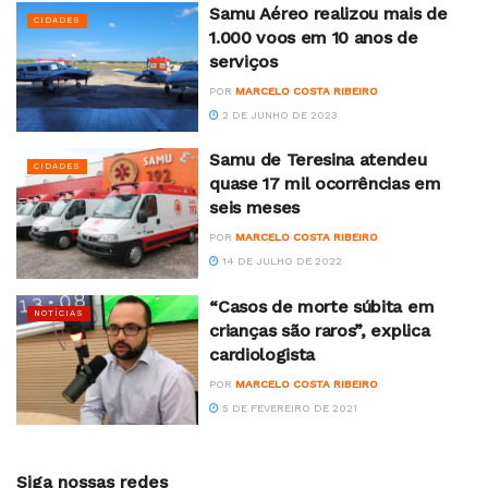
Samu Aéreo realizou mais de
CIDADES
1.000 voos em 10 anos de
serviços
POR
MARCELO COSTA RIBEIRO
2 DE JUNHO DE 2023
Samu de Teresina atendeu
CIDADES
quase 17 mil ocorrências em
seis meses
POR
MARCELO COSTA RIBEIRO
14 DE JULHO DE 2022
“Casos de morte súbita em
NOTÍCIAS
crianças são raros”, explica
cardiologista
POR
MARCELO COSTA RIBEIRO
5 DE FEVEREIRO DE 2021
Siga nossas redes