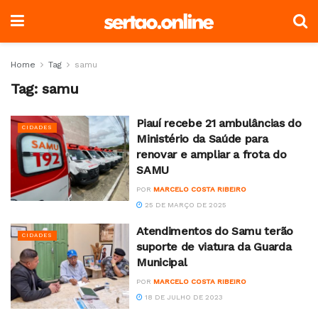
Home
Tag
samu
Tag:
samu
Piauí recebe 21 ambulâncias do
CIDADES
Ministério da Saúde para
renovar e ampliar a frota do
SAMU
POR
MARCELO COSTA RIBEIRO
25 DE MARÇO DE 2025
Atendimentos do Samu terão
CIDADES
suporte de viatura da Guarda
Municipal
POR
MARCELO COSTA RIBEIRO
18 DE JULHO DE 2023