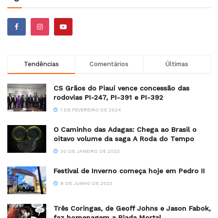
Tendências
Comentários
Últimas
CS Grãos do Piauí vence concessão das
rodovias PI-247, PI-391 e PI-392
1 DE FEVEREIRO DE 2024
O Caminho das Adagas: Chega ao Brasil o
oitavo volume da saga A Roda do Tempo
30 DE JANEIRO DE 2023
Festival de Inverno começa hoje em Pedro II
8 DE JUNHO DE 2023
Três Coringas, de Geoff Johns e Jason Fabok,
faz homenagem a Piada Mortal