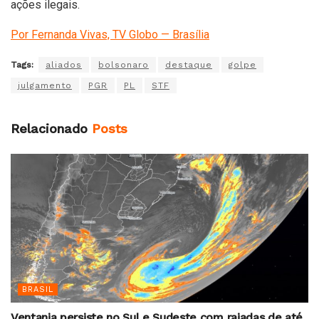
ações ilegais.
Por Fernanda Vivas, TV Globo — Brasília
Tags:
aliados
bolsonaro
destaque
golpe
julgamento
PGR
PL
STF
Relacionado
Posts
BRASIL
Ventania persiste no Sul e Sudeste com rajadas de até