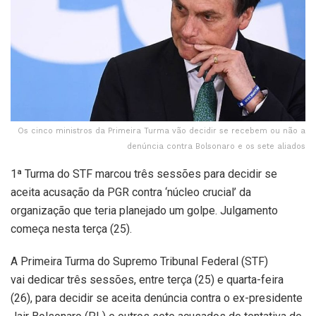
Os cinco ministros da Primeira Turma vão decidir se recebem ou não a
denúncia contra Bolsonaro e os sete aliados
1ª Turma do STF marcou três sessões para decidir se
aceita acusação da PGR contra ‘núcleo crucial’ da
organização que teria planejado um golpe. Julgamento
começa nesta terça (25).
A Primeira Turma do Supremo Tribunal Federal (STF)
vai dedicar três sessões, entre terça (25) e quarta-feira
(26), para decidir se aceita denúncia contra o ex-presidente