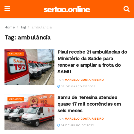
Home
Tag
ambulância
Tag:
ambulância
Piauí recebe 21 ambulâncias do
CIDADES
Ministério da Saúde para
renovar e ampliar a frota do
SAMU
POR
MARCELO COSTA RIBEIRO
25 DE MARÇO DE 2025
Samu de Teresina atendeu
CIDADES
quase 17 mil ocorrências em
seis meses
POR
MARCELO COSTA RIBEIRO
14 DE JULHO DE 2022