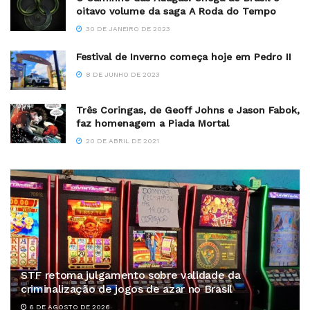
oitavo volume da saga A Roda do Tempo
30 DE JANEIRO DE 2023
Festival de Inverno começa hoje em Pedro II
8 DE JUNHO DE 2023
Três Coringas, de Geoff Johns e Jason Fabok,
faz homenagem a Piada Mortal
20 DE ABRIL DE 2021
STF retoma julgamento sobre validade da
criminalização de jogos de azar no Brasil
6 DE AGOSTO DE 2026