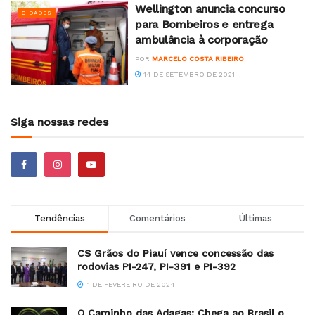
Wellington anuncia concurso
CIDADES
para Bombeiros e entrega
ambulância à corporação
POR
MARCELO COSTA RIBEIRO
14 DE SETEMBRO DE 2021
Siga nossas redes
Tendências
Comentários
Últimas
CS Grãos do Piauí vence concessão das
rodovias PI-247, PI-391 e PI-392
1 DE FEVEREIRO DE 2024
O Caminho das Adagas: Chega ao Brasil o