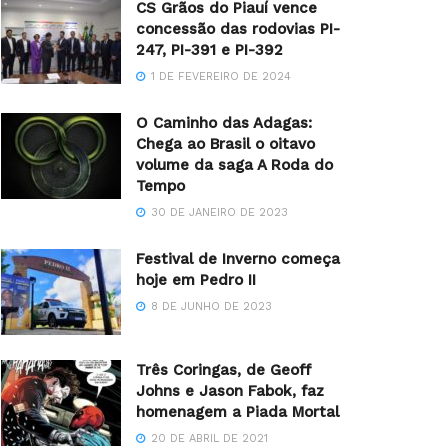
CS Grãos do Piauí vence
concessão das rodovias PI-
247, PI-391 e PI-392
1 DE FEVEREIRO DE 2024
O Caminho das Adagas:
Chega ao Brasil o oitavo
volume da saga A Roda do
Tempo
30 DE JANEIRO DE 2023
Festival de Inverno começa
hoje em Pedro II
8 DE JUNHO DE 2023
Três Coringas, de Geoff
Johns e Jason Fabok, faz
homenagem a Piada Mortal
20 DE ABRIL DE 2021