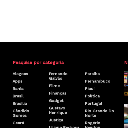
Pesquise por categoria
N
Alagoas
Fernando
Paraíba
Galvão
Apps
Pernambuco
Filme
Bahia
Piauí
Finanças
Brasil
Política
Gadget
Brasilia
Portugal
Gustavo
Cândido
Rio Grande Do
Henrique
Gomes
Norte
Justiça
Ceará
Rogério
Liliane Pedrosa
Newton