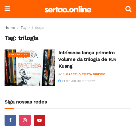
Home
Tag
trilogia
Tag:
trilogia
Intrínseca lança primeiro
COLUNISTAS
volume da trilogia de R.F.
Kuang
POR
MARCELO COSTA RIBEIRO
21 DE JULHO DE 2022
Siga nossas redes