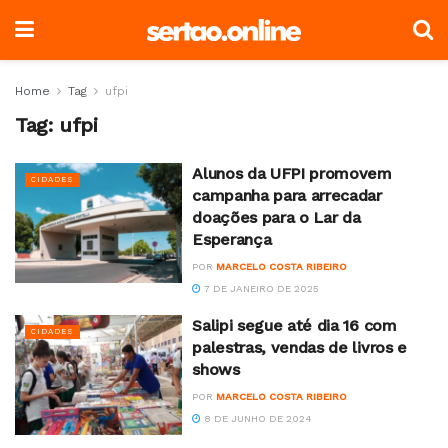
Home
Tag
ufpi
Tag:
ufpi
Alunos da UFPI promovem
CIDADES
campanha para arrecadar
doações para o Lar da
Esperança
POR
MARCELO COSTA RIBEIRO
7 DE JANEIRO DE 2025
Salipi segue até dia 16 com
CIDADES
palestras, vendas de livros e
shows
POR
MARCELO COSTA RIBEIRO
8 DE JUNHO DE 2024