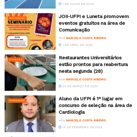
1 DE JULHO DE 2022
JOII-UFPI e Luneta promovem
EDUCAÇÃO
eventos gratuitos na área de
Comunicação
POR
MARCELO COSTA RIBEIRO
1 DE ABRIL DE 2022
Restaurantes Universitários
CIDADES
estão prontos para reabertura
nesta segunda (28)
POR
MARCELO COSTA RIBEIRO
24 DE MARÇO DE 2022
Aluno da UFPI é 1° lugar em
EDUCAÇÃO
concurso de seleção na área de
Cardiologia
POR
MARCELO COSTA RIBEIRO
14 DE FEVEREIRO DE 2022