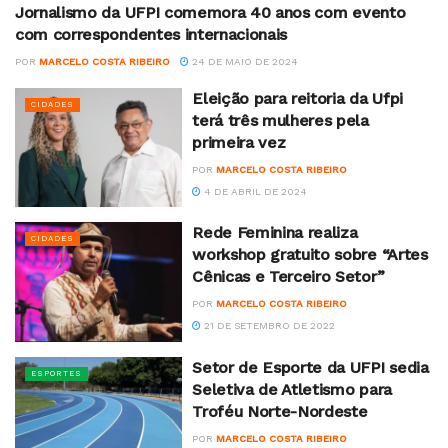
Jornalismo da UFPI comemora 40 anos com evento
CIÊNCIA
com correspondentes internacionais
POR
MARCELO COSTA RIBEIRO
24 DE MAIO DE 2024
Eleição para reitoria da Ufpi
CIDADES
terá três mulheres pela
primeira vez
POR
MARCELO COSTA RIBEIRO
4 DE ABRIL DE 2024
Rede Feminina realiza
CIDADES
workshop gratuito sobre “Artes
Cênicas e Terceiro Setor”
POR
MARCELO COSTA RIBEIRO
21 DE SETEMBRO DE 2022
Setor de Esporte da UFPI sedia
ESPORTES
Seletiva de Atletismo para
Troféu Norte-Nordeste
POR
MARCELO COSTA RIBEIRO