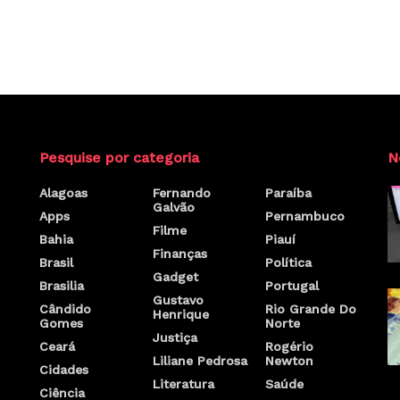
Pesquise por categoria
N
Alagoas
Fernando
Paraíba
Galvão
Apps
Pernambuco
Filme
Bahia
Piauí
Finanças
Brasil
Política
Gadget
Brasilia
Portugal
Gustavo
Cândido
Rio Grande Do
Henrique
Gomes
Norte
Justiça
Ceará
Rogério
Liliane Pedrosa
Newton
Cidades
Literatura
Saúde
Ciência