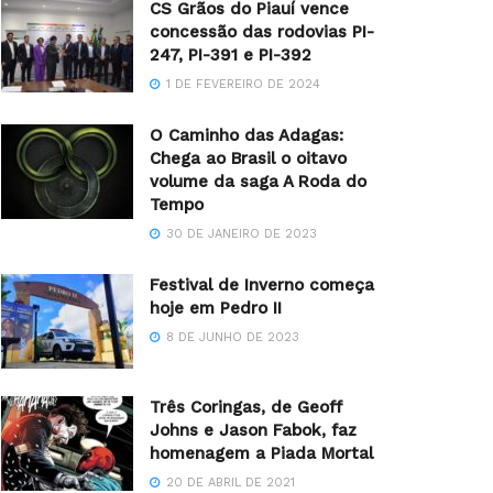
CS Grãos do Piauí vence
concessão das rodovias PI-
247, PI-391 e PI-392
1 DE FEVEREIRO DE 2024
O Caminho das Adagas:
Chega ao Brasil o oitavo
volume da saga A Roda do
Tempo
30 DE JANEIRO DE 2023
Festival de Inverno começa
hoje em Pedro II
8 DE JUNHO DE 2023
Três Coringas, de Geoff
Johns e Jason Fabok, faz
homenagem a Piada Mortal
20 DE ABRIL DE 2021