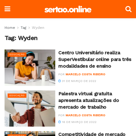
Home
Tag
Wyden
Tag:
Wyden
Centro Universitário realiza
EDUCAÇÃO
SuperVestibular online para três
modalidades de ensino
POR
MARCELO COSTA RIBEIRO
31 DE MARÇO DE 2022
Palestra virtual gratuita
EDUCAÇÃO
apresenta atualizações do
mercado de trabalho
POR
MARCELO COSTA RIBEIRO
16 DE MARÇO DE 2022
Competitividade de mercado