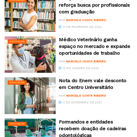
EDUCAÇÃO
reforça busca por profissionais
com graduação
POR
MARCELO COSTA RIBEIRO
17 DE FEVEREIRO DE 2022
Médico Veterinário ganha
EDUCAÇÃO
espaço no mercado e expande
oportunidades de trabalho
POR
MARCELO COSTA RIBEIRO
12 DE JANEIRO DE 2022
Nota do Enem vale desconto
EDUCAÇÃO
em Centro Universitário
POR
MARCELO COSTA RIBEIRO
11 DE NOVEMBRO DE 2021
Formandos e entidades
EDUCAÇÃO
recebem doação de cadeiras
odontológicas