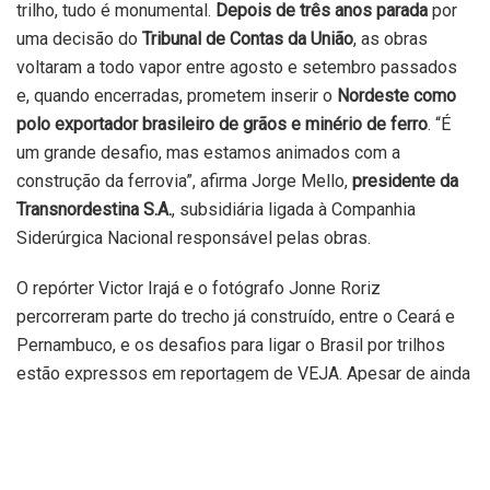
trilho, tudo é monumental.
Depois de três anos parada
por
uma decisão do
Tribunal de Contas da União
, as obras
voltaram a todo vapor entre agosto e setembro passados
e, quando encerradas, prometem inserir o
Nordeste como
polo exportador brasileiro de grãos e minério de ferro
. “É
um grande desafio, mas estamos animados com a
construção da ferrovia”, afirma Jorge Mello,
presidente da
Transnordestina S.A.
, subsidiária ligada à Companhia
Siderúrgica Nacional responsável pelas obras.
O repórter Victor Irajá e o fotógrafo Jonne Roriz
percorreram parte do trecho já construído, entre o Ceará e
Pernambuco, e os desafios para ligar o Brasil por trilhos
estão expressos em reportagem de VEJA. Apesar de ainda
longe do fim das construções,
previsto para 2027
, os
impactos para a região já podem ser sentidos. A obra
representa um gigantesco
desenvolvimento para o sertão
.