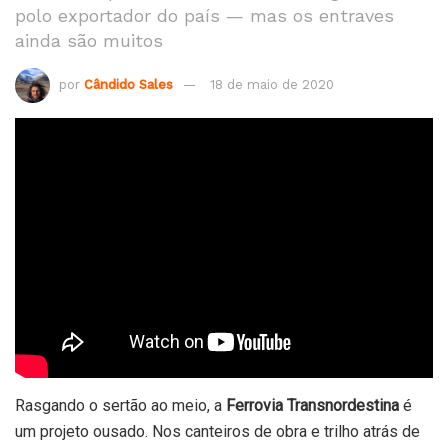
polo exportador do país — mas os entraves
ainda são muitos
por
Cândido Sales
18 de maio de 2020
Rasgando o sertão ao meio, a
Ferrovia Transnordestina
é
um projeto ousado. Nos canteiros de obra e trilho atrás de