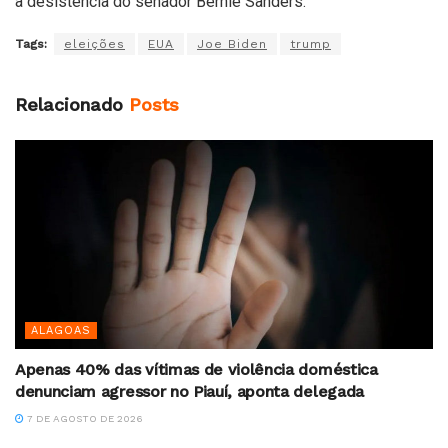
a desistência do senador Bernie Sanders.
Tags:
eleições
EUA
Joe Biden
trump
Relacionado
Posts
ALAGOAS
Apenas 40% das vítimas de violência doméstica
denunciam agressor no Piauí, aponta delegada
7 DE AGOSTO DE 2026