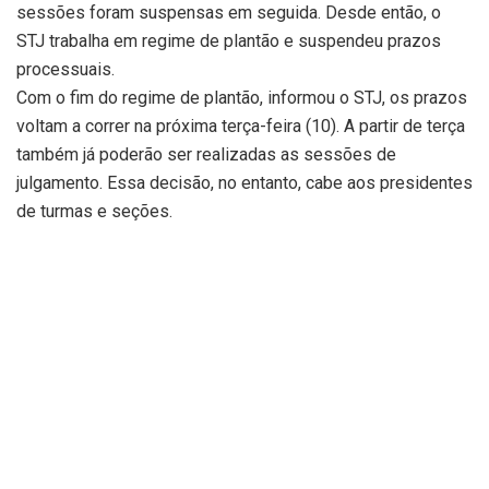
sessões foram suspensas em seguida. Desde então, o
STJ trabalha em regime de plantão e suspendeu prazos
processuais.
Com o fim do regime de plantão, informou o STJ, os prazos
voltam a correr na próxima terça-feira (10). A partir de terça
também já poderão ser realizadas as sessões de
julgamento. Essa decisão, no entanto, cabe aos presidentes
de turmas e seções.
Desde o dia do ataque, o STJ estima que 12 mil processos
deixaram ser julgados.
Na sexta-feira (6), o diretor-geral da Polícia Federal,
Rolando Alexandre de Souza, informou à TV Globo que a
Polícia Federal identificou o hacker que invadiu o sistema
do STJ.
Um inquérito foi aberto pela PF para apurar o caso.