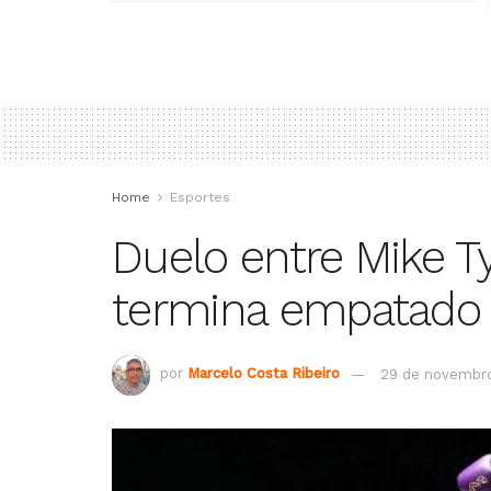
Home
Esportes
Duelo entre Mike T
termina empatado
por
Marcelo Costa Ribeiro
29 de novembr