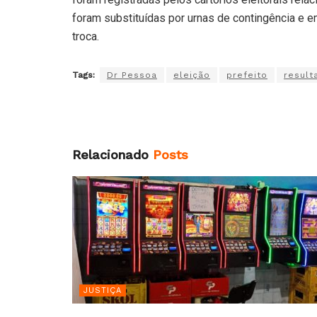
foram substituídas por urnas de contingência e 
troca.
Tags:
Dr Pessoa
eleição
prefeito
result
Relacionado
Posts
JUSTIÇA