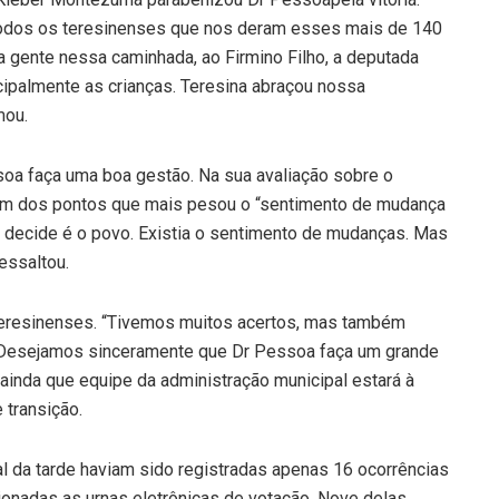
todos os teresinenses que nos deram esses mais de 140
a gente nessa caminhada, ao Firmino Filho, a deputada
ncipalmente as crianças. Teresina abraçou nossa
mou.
a faça uma boa gestão. Na sua avaliação sobre o
 um dos pontos que mais pesou o “sentimento de mudança
decide é o povo. Existia o sentimento de mudanças. Mas
essaltou.
teresinenses. “Tivemos muitos acertos, mas também
 Desejamos sinceramente que Dr Pessoa faça um grande
u ainda que equipe da administração municipal estará à
 transição.
nal da tarde haviam sido registradas apenas 16 ocorrências
cionadas as urnas eletrônicas de votação. Nove delas