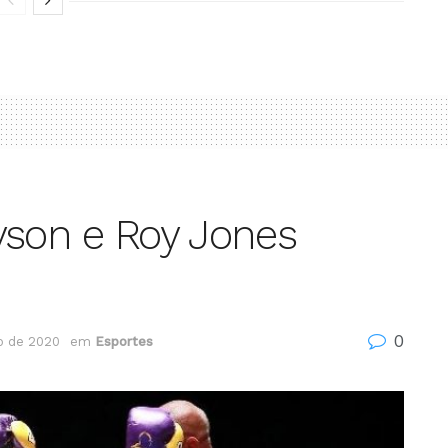
yson e Roy Jones
0
o de 2020
em
Esportes