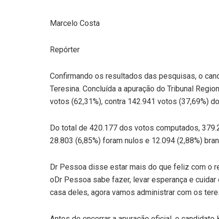
Marcelo Costa
Repórter
Confirmando os resultados das pesquisas, o cand
Teresina. Concluída a apuração do Tribunal Region
votos (62,31%), contra 142.941 votos (37,69%) 
Do total de 420.177 dos votos computados, 379.
28.803 (6,85%) foram nulos e 12.094 (2,88%) bra
Dr Pessoa disse estar mais do que feliz com o 
oDr Pessoa sabe fazer, levar esperança e cuida
casa deles, agora vamos administrar com os ter
Antes de encerrar a apuração oficial, o candidat