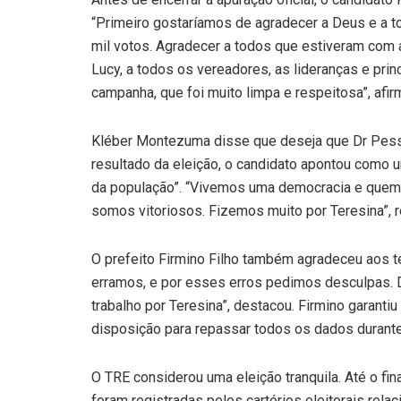
“Primeiro gostaríamos de agradecer a Deus e a 
mil votos. Agradecer a todos que estiveram com 
Lucy, a todos os vereadores, as lideranças e pri
campanha, que foi muito limpa e respeitosa”, afir
Kléber Montezuma disse que deseja que Dr Pesso
resultado da eleição, o candidato apontou como
da população”. “Vivemos uma democracia e quem 
somos vitoriosos. Fizemos muito por Teresina”, r
O prefeito Firmino Filho também agradeceu aos 
erramos, e por esses erros pedimos desculpas.
trabalho por Teresina”, destacou. Firmino garanti
disposição para repassar todos os dados durante
O TRE considerou uma eleição tranquila. Até o fi
foram registradas pelos cartórios eleitorais rela