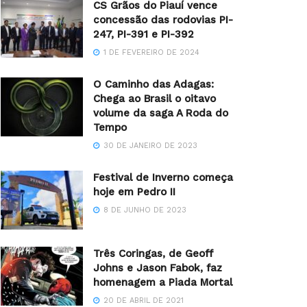
CS Grãos do Piauí vence
concessão das rodovias PI-
247, PI-391 e PI-392
1 DE FEVEREIRO DE 2024
O Caminho das Adagas:
Chega ao Brasil o oitavo
volume da saga A Roda do
Tempo
30 DE JANEIRO DE 2023
Festival de Inverno começa
hoje em Pedro II
8 DE JUNHO DE 2023
Três Coringas, de Geoff
Johns e Jason Fabok, faz
homenagem a Piada Mortal
20 DE ABRIL DE 2021