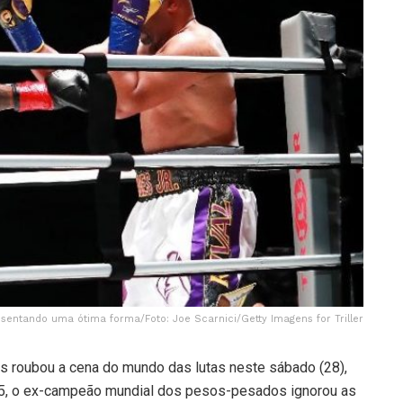
sentando uma ótima forma/Foto: Joe Scarnici/Getty Imagens for Triller
s roubou a cena do mundo das lutas neste sábado (28),
5, o ex-campeão mundial dos pesos-pesados ignorou as