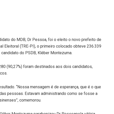
idato do MDB, Dr Pessoa, foi o eleito o novo prefeito de
al Eleitoral (TRE-PI), o primeiro colocado obteve 236.339
do candidato do PSDB, Kléber Montezuma.
280 (90,27%) foram destinados aos dois candidatos,
ncos.
resultado. “Nossa mensagem é de esperança, que é o que
r das pessoas. Estavam administrando como se fosse a
esinenses”, comemorou.
o Kléber Montezuma parabenizou Dr Pessoapela vitória.