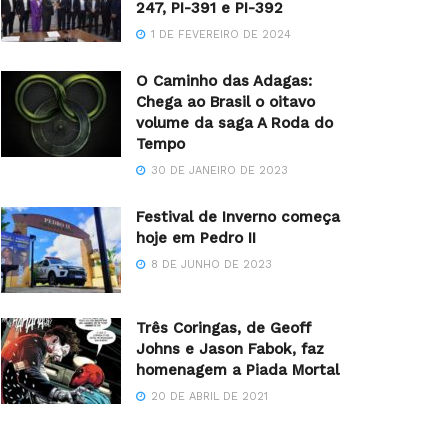
247, PI-391 e PI-392
1 DE FEVEREIRO DE 2024
O Caminho das Adagas:
Chega ao Brasil o oitavo
volume da saga A Roda do
Tempo
30 DE JANEIRO DE 2023
Festival de Inverno começa
hoje em Pedro II
8 DE JUNHO DE 2023
Três Coringas, de Geoff
Johns e Jason Fabok, faz
homenagem a Piada Mortal
20 DE ABRIL DE 2021