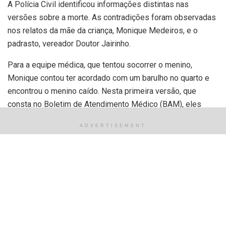
A Polícia Civil identificou informações distintas nas
versões sobre a morte. As contradições foram observadas
nos relatos da mãe da criança, Monique Medeiros, e o
padrasto, vereador Doutor Jairinho.
Para a equipe médica, que tentou socorrer o menino,
Monique contou ter acordado com um barulho no quarto e
encontrou o menino caído. Nesta primeira versão, que
consta no Boletim de Atendimento Médico (BAM), eles
encontraram o garoto gelado, pálido e sem poder de
ADVERTISEMENT
resposta.
O padrasto chegou a pensar que a criança estava em
parada cardiorrespiratória e foram para o Hospital Barra Dor,
na Zona Oeste do Rio. A equipe média relata ter observado
pequenos hematomas nos membros superiores, abdômen
e escoriação no nariz.
Na última quarta-feira (17), em depoimento à polícia que