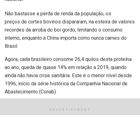
Não bastasse a perda de renda da população, os
preços de cortes bovinos dispararam, na esteira de valores
recordes da arroba do boi gordo, limitando o consumo
interno, enquanto a China importa como nunca carnes do
Brasil.
Agora, cada brasileiro consome 26,4 quilos desta proteína
ao ano, queda de quase 14% em relação a 2019, quando
ainda não havia crise sanitária. Este é o menor nível desde
1996, início da série histórica da Companhia Nacional de
Abastecimento (Conab).
Só nos primeiros quatro meses do ano, o consumo per
ADVERTISEMENT
capita de carne bovina caiu mais de 4% em relação a 2020,
estima a Conab.
“A questão da pandemia trouxe desemprego e perda de