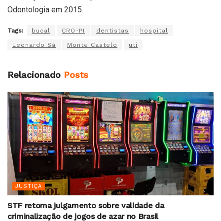
Odontologia em 2015.
Tags:
bucal
CRO-PI
dentistas
hospital
Leonardo Sá
Monte Castelo
uti
Relacionado
Posts
JUSTIÇA
STF retoma julgamento sobre validade da
criminalização de jogos de azar no Brasil