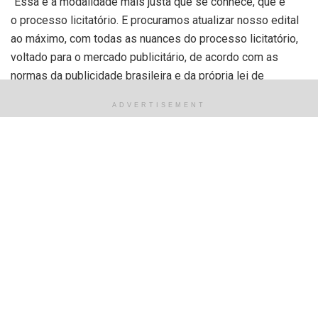
“Essa é a modalidade mais justa que se conhece, que é
o processo licitatório. E procuramos atualizar nosso edital
ao máximo, com todas as nuances do processo licitatório,
voltado para o mercado publicitário, de acordo com as
normas da publicidade brasileira e da própria lei de
licitação”, afirmou o coordenador de Comunicação da
ADVERTISEMENT
Prefeitura de Teresina, jornalista e bacharel em Direito,
Lucas Pereira, que disse ainda que foi ao local para desejar
boa sorte a todos e se colocar à disposição dos licitantes
para esclarecer qualquer dúvida e atender as necessidades
que possam surgir.