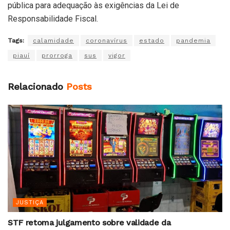
pública para adequação às exigências da Lei de
Responsabilidade Fiscal.
Tags:
calamidade
coronavírus
estado
pandemia
piauí
prorroga
sus
vigor
Relacionado
Posts
JUSTIÇA
STF retoma julgamento sobre validade da