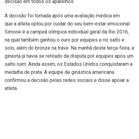
decisão em todos os aparelhos.
A decisão foi tomada após uma avaliação médica em
que a atleta optou por cuidar do seu bem-estar emocional.
Simone é a campeã olímpica individual geral da Rio 2016,
na qual também ganhou o ouro por equipes e no salto e
solo, além do bronze na trave. Na manhã desta terça-feira, a
ginasta já havia se retirado da disputa por equipes após um
salto ruim. Ainda assim, os Estados Unidos conquistaram a
medalha de prata. A equipe de ginástica americana
confirmou a decisão pelas redes sociais e disse apoiar a
atleta.
Declaração da equipe: “Após avaliação médica adicional,
Simone Biles retirou-se da competição individual geral final.
Apoiamos de todo o coração a decisão de Simone e
aplaudimos sua bravura em priorizar seu bem-estar. Sua
coragem mostra, mais uma vez, por que ela é um modelo