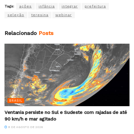
Tags:
ações
infância
integrar
prefeitura
seleção
teresina
webinar
Relacionado
Posts
BRASIL
Ventania persiste no Sul e Sudeste com rajadas de até
90 km/h e mar agitado
8 DE AGOSTO DE 2026