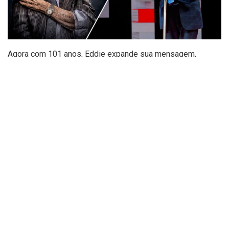
Agora com 101 anos, Eddie expande sua mensagem,
transmitida naquele vídeo de pouco mais de 11 minutos,
em um livro: O homem mais feliz do mundo. Compartilhando
memórias de sua infância, sua família e do período mais
sombrio de sua juventude, ele traz importantes conselhos
sobre a vida em uma obra inspiradora sobre o poder do
amor, da gratidão e da gentileza.
Esse é um livro poderoso e emocionante, com uma lição de
esperança que nos mostra que, mesmo após situações que
parecem nos destruir, ainda é possível ser feliz e acreditar
em uma vida melhor.
Tags:
feliz
holocausto
intrínseca
lançamento