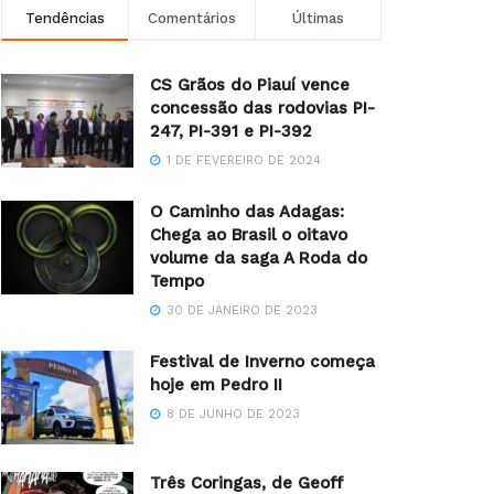
Tendências
Comentários
Últimas
CS Grãos do Piauí vence
concessão das rodovias PI-
247, PI-391 e PI-392
1 DE FEVEREIRO DE 2024
O Caminho das Adagas:
Chega ao Brasil o oitavo
volume da saga A Roda do
Tempo
30 DE JANEIRO DE 2023
Festival de Inverno começa
hoje em Pedro II
8 DE JUNHO DE 2023
Três Coringas, de Geoff