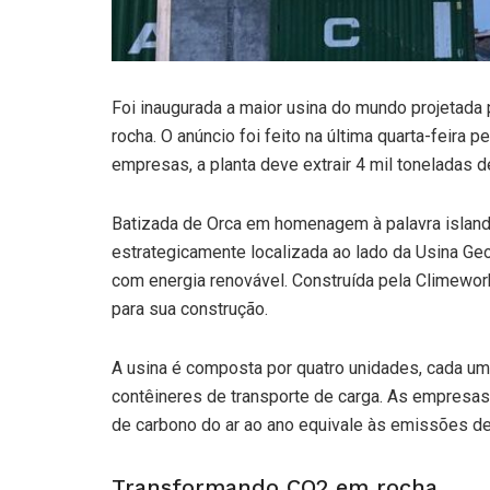
Foi inaugurada a maior usina do mundo projetada 
rocha. O anúncio foi feito na última quarta-feira 
empresas, a planta deve extrair 4 mil toneladas d
Batizada de Orca em homenagem à palavra islandesa
estrategicamente localizada ao lado da Usina Geot
com energia renovável. Construída pela Climework
para sua construção.
A usina é composta por quatro unidades, cada u
contêineres de transporte de carga. As empresas
de carbono do ar ao ano equivale às emissões de
Transformando CO2 em rocha