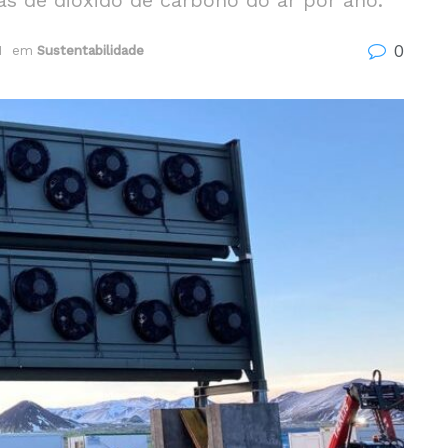
as de dióxido de carbono do ar por ano.
0
1
em
Sustentabilidade