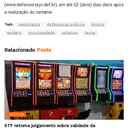
(www.defensoria.pi.def.br), em até 02 (dois) dias úteis após
a realização do certame.
Tags:
candidatos
defensoria publica
direito
estágio
oportunidade
seletivo
teste
Relacionado
Posts
JUSTIÇA
STF retoma julgamento sobre validade da