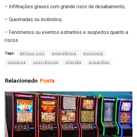
– Infiltrações graves com grande risco de desabamento;
– Queimadas ou incêndios;
– Fenômenos ou eventos estranhos e suspeitos quanto a
riscos.
Tags:
defesa civil
emergência
municipal
números
ocorrências
plantão
situações
Relacionado
Posts