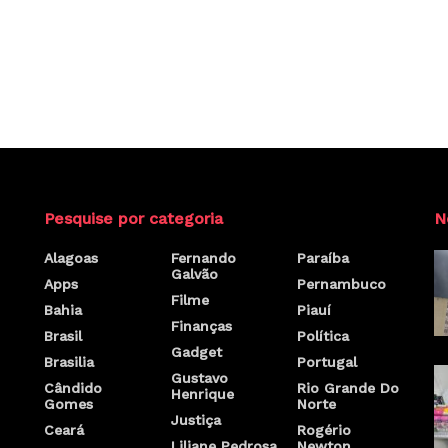
Pesquise por categoria
N
Alagoas
Fernando
Paraíba
Galvão
Apps
Pernambuco
Filme
Bahia
Piauí
Finanças
Brasil
Política
Gadget
Brasilia
Portugal
Gustavo
Cândido
Rio Grande Do
Henrique
Gomes
Norte
Justiça
Ceará
Rogério
Liliane Pedrosa
Newton