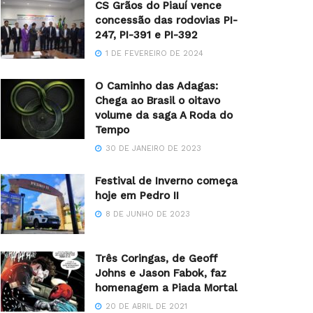
CS Grãos do Piauí vence
concessão das rodovias PI-
247, PI-391 e PI-392
1 DE FEVEREIRO DE 2024
O Caminho das Adagas:
Chega ao Brasil o oitavo
volume da saga A Roda do
Tempo
30 DE JANEIRO DE 2023
Festival de Inverno começa
hoje em Pedro II
8 DE JUNHO DE 2023
Três Coringas, de Geoff
Johns e Jason Fabok, faz
homenagem a Piada Mortal
20 DE ABRIL DE 2021