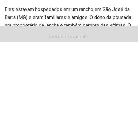
Eles estavam hospedados em um rancho em São José da
Barra (MG) e eram familiares e amigos. O dono da pousada
era proprietário da lancha e também parente das vítimas. O
piloto era funcionário dele, de acordo com informações da
ADVERTISEMENT
polícia.
A primeira vítima foi identificada oficialmente na manhã
deste domingo. Outras quatro vítimas foram identificadas
durante a noite. Três vítimas foram identificadas durante a
madrugada desta segunda-feira (10).
O delegado informou que já há informações sobre as outras
pessoas que morreram, mas a polícia aguarda a resposta
dos laudos e dos testes de DNA para ter a comprovação
oficial da identificação. O porta-voz do Corpo de Bombeiros
de MG disse que não tem previsão para o fim das buscas.
Por Lara Silva, g1 Sul de Minas — Passos, MG