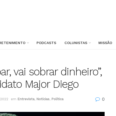
RETENIMENTO
PODCASTS
COLUNISTAS
MISSÃO
r, vai sobrar dinheiro”,
idato Major Diego
0
 2022
em
Entrevista
,
Notícias
,
Política