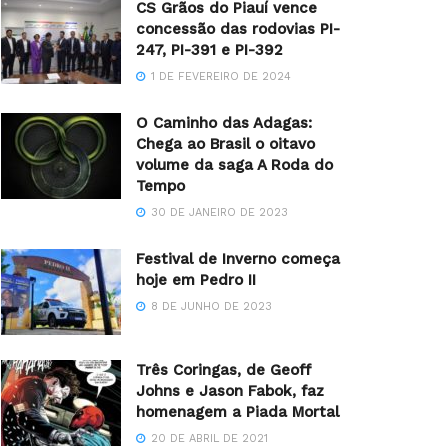
CS Grãos do Piauí vence
concessão das rodovias PI-
247, PI-391 e PI-392
1 DE FEVEREIRO DE 2024
O Caminho das Adagas:
Chega ao Brasil o oitavo
volume da saga A Roda do
Tempo
30 DE JANEIRO DE 2023
Festival de Inverno começa
hoje em Pedro II
8 DE JUNHO DE 2023
Três Coringas, de Geoff
Johns e Jason Fabok, faz
homenagem a Piada Mortal
20 DE ABRIL DE 2021