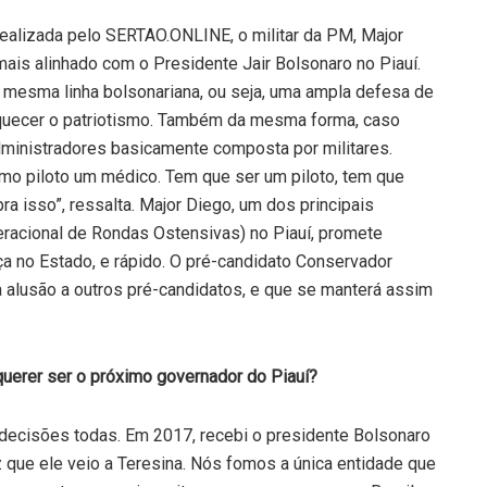
 realizada pelo SERTAO.ONLINE, o militar da PM, Major
is alinhado com o Presidente Jair Bolsonaro no Piauí.
 mesma linha bolsonariana, ou seja, uma ampla defesa de
squecer o patriotismo. Também da mesma forma, caso
dministradores basicamente composta por militares.
omo piloto um médico. Tem que ser um piloto, tem que
a isso”, ressalta. Major Diego, um dos principais
racional de Rondas Ostensivas) no Piauí, promete
a no Estado, e rápido. O pré-candidato Conservador
 a alusão a outros pré-candidatos, e que se manterá assim
:
querer ser o próximo governador do Piauí?
decisões todas. Em 2017, recebi o presidente Bolsonaro
z que ele veio a Teresina. Nós fomos a única entidade que