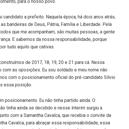
 momento, para o nosso povo.
 candidato a prefeito. Naquela época, há dois anos atrás,
s bandeiras de Deus, Pátria, Família e Liberdade. Pela
om todos que me acompanham, são muitas pessoas, a gente
rança. E sabemos da nossa responsabilidade, porque
or tudo aquilo que cativas.
construímos de 2017, 18, 19, 20 e 21 para cá. Nessa
do com as oposições. Eu sou soldado e meu nome não
imos com o posicionamento oficial do pré-candidato Sílvio
s essa posição.
posicionamento. Eu não tinha partido ainda. O
não tinha ainda se decidido e nesse ínterim surgiu a
 junto com a Samantha Cavalca, que recebia o convite da
ntha Cavalca, para abraçar essa responsabilidade, essa