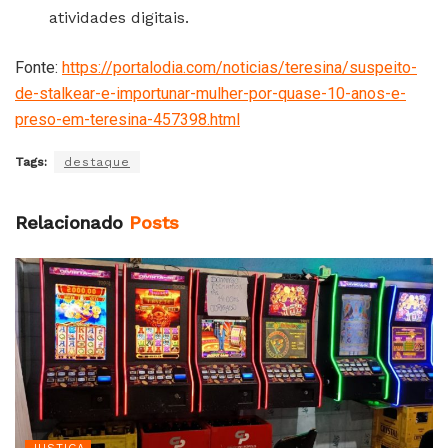
atividades digitais.
Fonte:
https://portalodia.com/noticias/teresina/suspeito-
de-stalkear-e-importunar-mulher-por-quase-10-anos-e-
preso-em-teresina-457398.html
Tags:
destaque
Relacionado
Posts