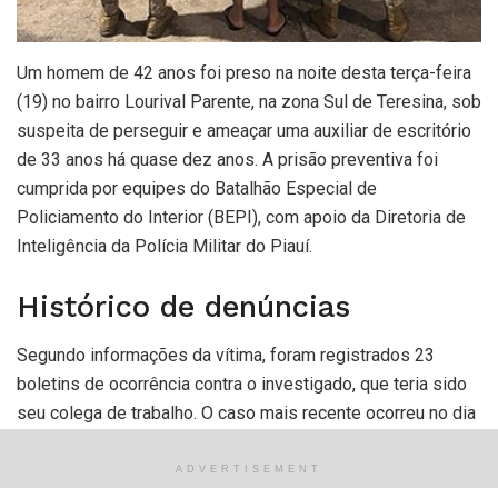
Um homem de 42 anos foi preso na noite desta terça-feira
(19) no bairro Lourival Parente, na zona Sul de Teresina, sob
suspeita de perseguir e ameaçar uma auxiliar de escritório
de 33 anos há quase dez anos. A prisão preventiva foi
cumprida por equipes do Batalhão Especial de
Policiamento do Interior (BEPI), com apoio da Diretoria de
Inteligência da Polícia Militar do Piauí.
Histórico de denúncias
Segundo informações da vítima, foram registrados 23
boletins de ocorrência contra o investigado, que teria sido
seu colega de trabalho. O caso mais recente ocorreu no dia
12 de maio, após o suspeito enviar mensagens com tom de
deboche sobre as denúncias anteriores. Conforme a
ADVERTISEMENT