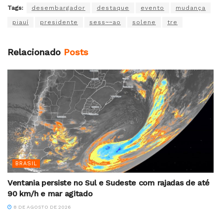
Tags:
desembargador
destaque
evento
mudança
piauí
presidente
sess~~ao
solene
tre
Relacionado
Posts
BRASIL
Ventania persiste no Sul e Sudeste com rajadas de até
90 km/h e mar agitado
8 DE AGOSTO DE 2026