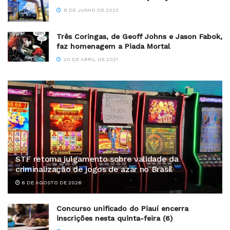
8 DE JUNHO DE 2023
Três Coringas, de Geoff Johns e Jason Fabok,
faz homenagem a Piada Mortal
20 DE ABRIL DE 2021
STF retoma julgamento sobre validade da
criminalização de jogos de azar no Brasil
6 DE AGOSTO DE 2026
Concurso unificado do Piauí encerra
inscrições nesta quinta-feira (6)