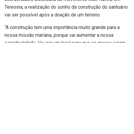
Teresina, a realização do sonho da construção do santuário
vai ser possível após a doação de um terreno.
“A construção tem uma importância muito grande para a
nossa missão mariana, porque vai aumentar a nossa
espiritualidade. Vai ser um local para que as graças sejam
pedidas e também para agradecer as alcançadas. Nosso
santuário não será filial, mas sim diocesano. No entanto,
nossas orações serão destinadas à filial de Schoenstatt,
que emana todas essas graças”, explicou.
Antes mesmo do início da construção, os fiéis dos
movimentos Mãe Rainha e do Terço dos Homens já se
reúnem no local para a oração do terço, celebração de
missas e momentos de espiritualidade. O secretário
arquidiocesano do Terço dos Homens, Vítor Lopes, revelou
que visita o local sempre que pode e que as suas
expectativas para a edificação do novo santuário são as