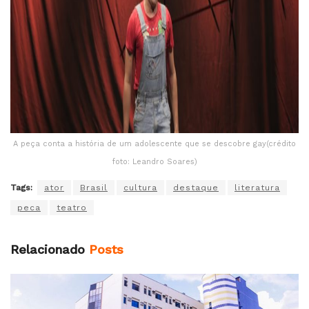
A peça conta a história de um adolescente que se descobre gay(crédito
foto: Leandro Soares)
Tags:
ator
Brasil
cultura
destaque
literatura
peca
teatro
Relacionado
Posts