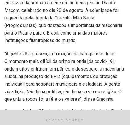
em razão da sessão solene em homenagem ao Dia do
Maçom, celebrado no dia 20 de agosto. A solenidade foi
requerida pela deputada Gracinha Mão Santa
(Progressistas), que destacou a importância da maçonaria
para o Piauí e para o Brasil, como uma das maiores
instituições filantrópicas do mundo.
“A gente vê a presença da maçonaria nas grandes lutas.
O momento mais difícil da primeira onda [da covid-19],
onde muitos entraram em pânico e desespero, a maçonaria
ajudou na produção de EPIs [equipamentos de proteção
individual] para hospitais municipais e estaduais. A gente
viu a lição. Não tinha política, não tinha credo ou religião. O
que uniu a todos foi a fé e os valores”, disse Gracinha.
O coronel Jaime Oliveira, da Loja Maçônica Unida do Piauí,
relembrou a participação da maçonaria para a história do
ADVERTISEMENT
Brasil. “No dia 20 de agosto de 1822, durante a sessão