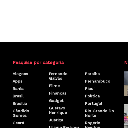
Pesquise por categoria
N
Alagoas
Fernando
Paraíba
Galvão
Apps
Pernambuco
Filme
Bahia
Piauí
Finanças
Brasil
Política
Gadget
Brasilia
Portugal
Gustavo
Cândido
Rio Grande Do
Henrique
Gomes
Norte
Justiça
Ceará
Rogério
Liliane Pedrosa
Newton