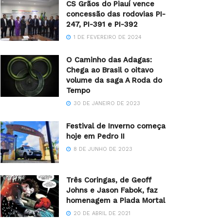
CS Grãos do Piauí vence
concessão das rodovias PI-
247, PI-391 e PI-392
1 DE FEVEREIRO DE 2024
O Caminho das Adagas:
Chega ao Brasil o oitavo
volume da saga A Roda do
Tempo
30 DE JANEIRO DE 2023
Festival de Inverno começa
hoje em Pedro II
8 DE JUNHO DE 2023
Três Coringas, de Geoff
Johns e Jason Fabok, faz
homenagem a Piada Mortal
20 DE ABRIL DE 2021