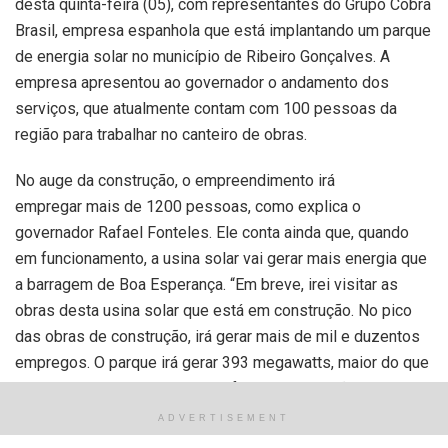
desta quinta-feira (05), com representantes do Grupo Cobra
Brasil, empresa espanhola que está implantando um parque
de energia solar no município de Ribeiro Gonçalves. A
empresa apresentou ao governador o andamento dos
serviços, que atualmente contam com 100 pessoas da
região para trabalhar no canteiro de obras.
No auge da construção, o empreendimento irá
empregar mais de 1200 pessoas, como explica o
governador Rafael Fonteles. Ele conta ainda que, quando
em funcionamento, a usina solar vai gerar mais energia que
a barragem de Boa Esperança. “Em breve, irei visitar as
obras desta usina solar que está em construção. No pico
das obras de construção, irá gerar mais de mil e duzentos
empregos. O parque irá gerar 393 megawatts, maior do que
a usina de Boa Esperança, que foi uma revolução energética
para o estado do Piauí na década de 70”, pontuou Fonteles.
ADVERTISEMENT