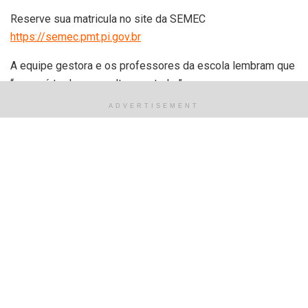
Reserve sua matricula no site da SEMEC
https://semec.pmt.pi.gov.br
A equipe gestora e os professores da escola lembram que
“nunca é tarde para voltar a estudar”.
ADVERTISEMENT
https://pmt.pi.gov.br/
Tags:
adultos
educação
EJA
estudo
fundamental
jovens
matrículas
municipal
Relacionado
Posts