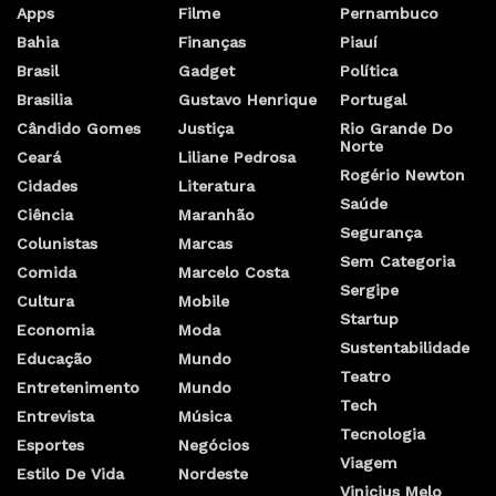
Apps
Filme
Pernambuco
Bahia
Finanças
Piauí
Brasil
Gadget
Política
Brasilia
Gustavo Henrique
Portugal
Cândido Gomes
Justiça
Rio Grande Do
Norte
Ceará
Liliane Pedrosa
Rogério Newton
Cidades
Literatura
Saúde
Ciência
Maranhão
Segurança
Colunistas
Marcas
Sem Categoria
Comida
Marcelo Costa
Sergipe
Cultura
Mobile
Startup
Economia
Moda
Sustentabilidade
Educação
Mundo
Teatro
Entretenimento
Mundo
Tech
Entrevista
Música
Tecnologia
Esportes
Negócios
Viagem
Estilo De Vida
Nordeste
Vinicius Melo