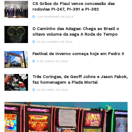
CS Grãos do Piauí vence concessão das
rodovias PI-247, PI-391 e PI-392
1 DE FEVEREIRO DE 2024
O Caminho das Adagas: Chega ao Brasil o
oitavo volume da saga A Roda do Tempo
30 DE JANEIRO DE 2023
Festival de Inverno começa hoje em Pedro II
8 DE JUNHO DE 2023
Três Coringas, de Geoff Johns e Jason Fabok,
faz homenagem a Piada Mortal
20 DE ABRIL DE 2021