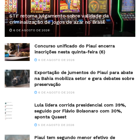
STF retoma julgamento sobre validade da
criminalização de jogos de azar no Brasil
6 DE AGOSTO DE 2026
Concurso unificado do Piauí encerra
inscrições nesta quinta-feira (6)
6 DE AGOSTO DE 2026
Exportação de jumentos do Piauí para abate
na Bahia mobiliza setor e gera debates sobre
preservação
6 DE AGOSTO DE 2026
Lula lidera corrida presidencial com 39%,
seguido por Flávio Bolsonaro com 30%,
aponta Quaest
5 DE AGOSTO DE 2026
Piauí tem segundo menor efetivo de