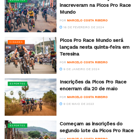
ESPORTES
inscreveram na Picos Pro Race
Mundo
POR
MARCELO COSTA RIBEIRO
16 DE FEVEREIRO DE 2024
Picos Pro Race Mundo será
CIDADES
lançada nesta quinta-feira em
Teresina
POR
MARCELO COSTA RIBEIRO
9 DE JANEIRO DE 2024
Inscrições da Picos Pro Race
ESPORTES
encerram dia 20 de maio
POR
MARCELO COSTA RIBEIRO
9 DE MAIO DE 2023
Começam as inscrições do
ESPORTES
segundo lote da Picos Pro Race
POR
MARCELO COSTA RIBEIRO