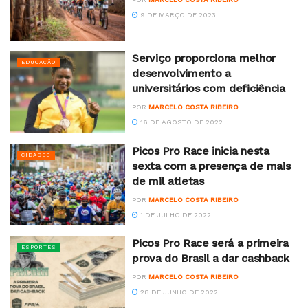
9 DE MARÇO DE 2023
Serviço proporciona melhor
EDUCAÇÃO
desenvolvimento a
universitários com deficiência
POR
MARCELO COSTA RIBEIRO
16 DE AGOSTO DE 2022
Picos Pro Race inicia nesta
CIDADES
sexta com a presença de mais
de mil atletas
POR
MARCELO COSTA RIBEIRO
1 DE JULHO DE 2022
Picos Pro Race será a primeira
ESPORTES
prova do Brasil a dar cashback
POR
MARCELO COSTA RIBEIRO
28 DE JUNHO DE 2022