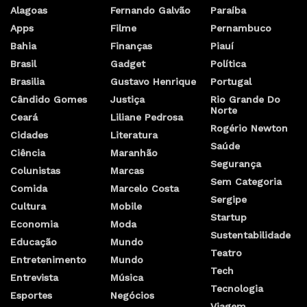
Alagoas
Fernando Galvão
Paraíba
Apps
Filme
Pernambuco
Bahia
Finanças
Piauí
Brasil
Gadget
Política
Brasilia
Gustavo Henrique
Portugal
Cândido Gomes
Justiça
Rio Grande Do
Norte
Ceará
Liliane Pedrosa
Rogério Newton
Cidades
Literatura
Saúde
Ciência
Maranhão
Segurança
Colunistas
Marcas
Sem Categoria
Comida
Marcelo Costa
Sergipe
Cultura
Mobile
Startup
Economia
Moda
Sustentabilidade
Educação
Mundo
Teatro
Entretenimento
Mundo
Tech
Entrevista
Música
Tecnologia
Esportes
Negócios
Viagem