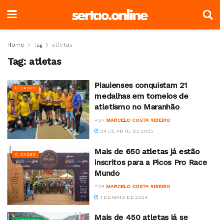
Home
Tag
atletas
Tag:
atletas
Piauienses conquistam 21
CIDADES
medalhas em torneios de
atletismo no Maranhão
POR
MARCELO COSTA RIBEIRO
24 DE ABRIL DE 2025
Mais de 650 atletas já estão
CIDADES
inscritos para a Picos Pro Race
Mundo
POR
MARCELO COSTA RIBEIRO
1 DE MAIO DE 2024
Mais de 450 atletas já se