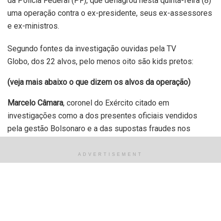
da Polícia Federal (PF), que deflagrou nesta quinta-feira (8)
uma operação contra o ex-presidente, seus ex-assessores
e ex-ministros.
Segundo fontes da investigação ouvidas pela TV
Globo, dos 22 alvos, pelo menos oito são kids pretos:
(veja mais abaixo o que dizem os alvos da operação)
Marcelo Câmara
, coronel do Exército citado em
investigações como a dos presentes oficiais vendidos
pela gestão Bolsonaro e a das supostas fraudes nos
cartões de vacina da família Bolsonaro;
ADVERTISEMENT
Rafael Martins
, major das Forças Especiais do Exército;
Bernardo Romão Corrêa Netto
, coronel do Exército;
Braga Netto
, ex-ministro da Defesa e candidato a vice de
Bolsonaro em 2022;