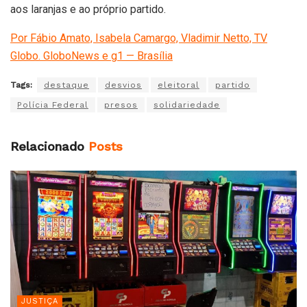
aos laranjas e ao próprio partido.
Por Fábio Amato, Isabela Camargo, Vladimir Netto, TV
Globo. GloboNews e g1 — Brasília
Tags:
destaque
desvios
eleitoral
partido
Polícia Federal
presos
solidariedade
Relacionado
Posts
JUSTIÇA