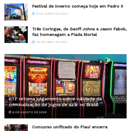
Festival de Inverno começa hoje em Pedro II
8 DE JUNHO DE 2023
Três Coringas, de Geoff Johns e Jason Fabok,
faz homenagem a Piada Mortal
20 DE ABRIL DE 2021
STF retoma julgamento sobre validade da
criminalização de jogos de azar no Brasil
6 DE AGOSTO DE 2026
Concurso unificado do Piauí encerra