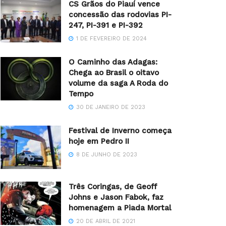
CS Grãos do Piauí vence
concessão das rodovias PI-
247, PI-391 e PI-392
1 DE FEVEREIRO DE 2024
O Caminho das Adagas:
Chega ao Brasil o oitavo
volume da saga A Roda do
Tempo
30 DE JANEIRO DE 2023
Festival de Inverno começa
hoje em Pedro II
8 DE JUNHO DE 2023
Três Coringas, de Geoff
Johns e Jason Fabok, faz
homenagem a Piada Mortal
20 DE ABRIL DE 2021