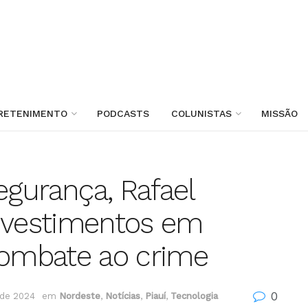
RETENIMENTO
PODCASTS
COLUNISTAS
MISSÃO
gurança, Rafael
investimentos em
combate ao crime
0
de 2024
em
Nordeste
,
Notícias
,
Piauí
,
Tecnologia