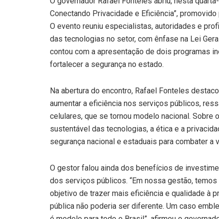
O governador Rafael Fonteles abriu, nesta quarta
Conectando Privacidade e Eficiência”, promovido 
O evento reuniu especialistas, autoridades e pro
das tecnologias no setor, com ênfase na Lei Ge
contou com a apresentação de dois programas in
fortalecer a segurança no estado.
Na abertura do encontro, Rafael Fonteles destaco
aumentar a eficiência nos serviços públicos, res
celulares, que se tornou modelo nacional. Sobre o
sustentável das tecnologias, a ética e a privacid
segurança nacional e estaduais para combater a v
O gestor falou ainda dos benefícios de investim
dos serviços públicos. “Em nossa gestão, temos 
objetivo de trazer mais eficiência e qualidade à 
pública não poderia ser diferente. Um caso emble
é modelo para todo o Brasil”, afirmou o governado