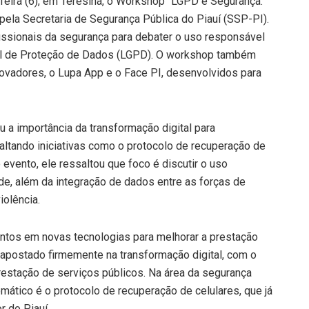
-feira (6), em Teresina, o Workshop “LGPD e Segurança:
pela Secretaria de Segurança Pública do Piauí (SSP-PI).
fissionais da segurança para debater o uso responsável
ral de Proteção de Dados (LGPD). O workshop também
ovadores, o Lupa App e o Face PI, desenvolvidos para
u a importância da transformação digital para
saltando iniciativas como o protocolo de recuperação de
 evento, ele ressaltou que foco é discutir o uso
ade, além da integração de dados entre as forças de
iolência.
entos em novas tecnologias para melhorar a prestação
apostado firmemente na transformação digital, com o
prestação de serviços públicos. Na área da segurança
mático é o protocolo de recuperação de celulares, que já
r do Piauí.