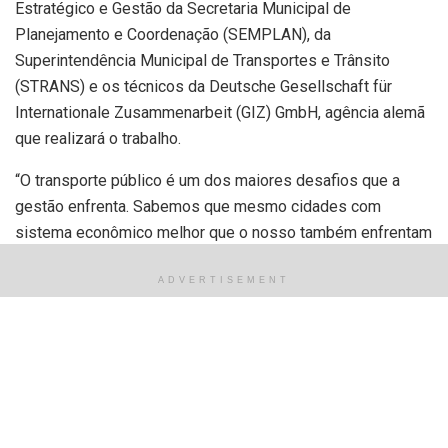
Estratégico e Gestão da Secretaria Municipal de
Planejamento e Coordenação (SEMPLAN), da
Superintendência Municipal de Transportes e Trânsito
(STRANS) e os técnicos da Deutsche Gesellschaft für
Internationale Zusammenarbeit (GIZ) GmbH, agência alemã
que realizará o trabalho.
“O transporte público é um dos maiores desafios que a
gestão enfrenta. Sabemos que mesmo cidades com
sistema econômico melhor que o nosso também enfrentam
desafios com o transporte. Sem dúvida, a matriz energética
ADVERTISEMENT
é mais interessante do ponto de vista do meio ambiente.
Mas precisamos estudar o modelo para garantir a
eficiência. Vamos encontrar esses caminhos de acordo
com a atualização do Plano Diretor de Transportes”, afirmou
o prefeito Silvio Mendes durante a solenidade.
O estudo vai ser realizado em Teresina e mais outras duas