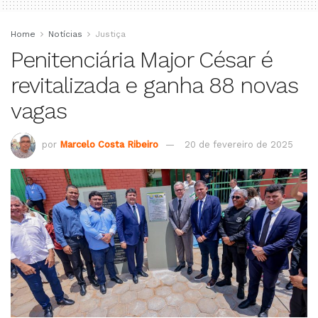
Home
Notícias
Justiça
Penitenciária Major César é
revitalizada e ganha 88 novas
vagas
por
Marcelo Costa Ribeiro
20 de fevereiro de 2025