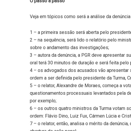
O passo a passo
Veja em tópicos como será a análise da denúncia 
1 – a primeira sessão será aberta pelo presidente
2 – na sequência, será lido o relatório pelo min
sobre o andamento das investigações;
3 – autora da denúncia, a PGR deve apresentar 
oral terá 30 minutos de duração e será feita pelo
4 – os advogados dos acusados vão apresentar s
ordem a ser definida pelo presidente da Turma, Cr
5 – o relator, Alexandre de Moraes, começa a vo
questionamentos processuais levantados pela de
por exemplo;
6 – os outros quatro ministros da Turma votam s
ordem: Flávio Dino, Luiz Fux, Cármen Lúcia e Cris
7 – o relator, então, analisa o mérito da denúncia