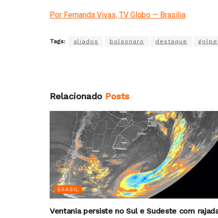
Por Fernanda Vivas, TV Globo — Brasília
Tags:
aliados
bolsonaro
destaque
golpe
Relacionado
Posts
BRASIL
Ventania persiste no Sul e Sudeste com rajad