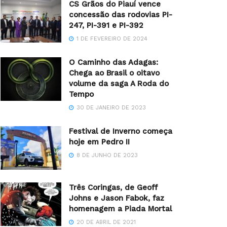
CS Grãos do Piauí vence
concessão das rodovias PI-
247, PI-391 e PI-392
1 DE FEVEREIRO DE 2024
O Caminho das Adagas:
Chega ao Brasil o oitavo
volume da saga A Roda do
Tempo
30 DE JANEIRO DE 2023
Festival de Inverno começa
hoje em Pedro II
8 DE JUNHO DE 2023
Três Coringas, de Geoff
Johns e Jason Fabok, faz
homenagem a Piada Mortal
20 DE ABRIL DE 2021