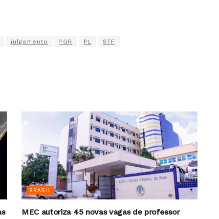
julgamento
PGR
PL
STF
BRASIL
as
MEC autoriza 45 novas vagas de professor