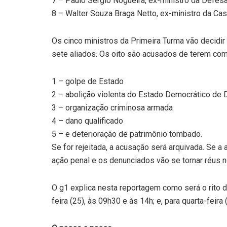
7 – Paulo Sérgio Nogueira, ex-ministro da Defesa
8 – Walter Souza Braga Netto, ex-ministro da Casa
Os cinco ministros da Primeira Turma vão decidi
sete aliados. Os oito são acusados de terem com
1 – golpe de Estado
2 – abolição violenta do Estado Democrático de D
3 – organização criminosa armada
4 – dano qualificado
5 – e deterioração de patrimônio tombado.
Se for rejeitada, a acusação será arquivada. Se a
ação penal e os denunciados vão se tornar réus no
O g1 explica nesta reportagem como será o rito 
feira (25), às 09h30 e às 14h; e, para quarta-feira 