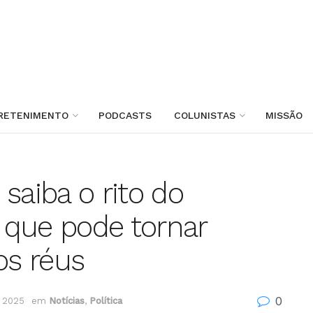
RETENIMENTO
PODCASTS
COLUNISTAS
MISSÃO
saiba o rito do
 que pode tornar
os réus
0
 2025
em
Notícias
,
Política