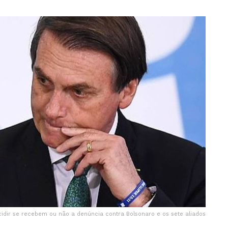
cidir se recebem ou não a denúncia contra Bolsonaro e os sete aliados