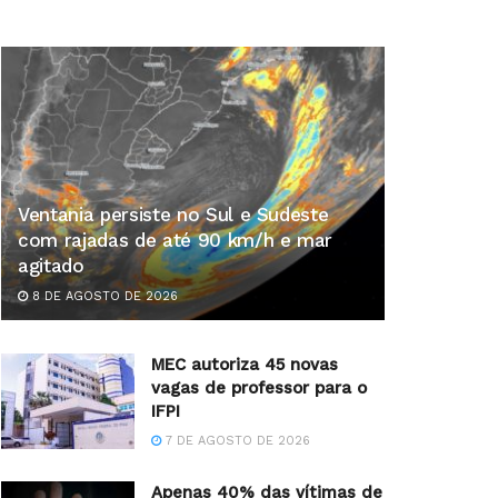
Ventania persiste no Sul e Sudeste
com rajadas de até 90 km/h e mar
agitado
8 DE AGOSTO DE 2026
MEC autoriza 45 novas
vagas de professor para o
IFPI
7 DE AGOSTO DE 2026
Apenas 40% das vítimas de